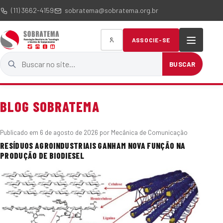
(11) 3662-4159
sobratema@sobratema.org.br
ASSOCIE-SE
Buscar no site
BUSCAR
BLOG SOBRATEMA
Publicado em
6 de agosto de 2026
por Mecânica de Comunicação
RESÍDUOS AGROINDUSTRIAIS GANHAM NOVA FUNÇÃO NA
PRODUÇÃO DE BIODIESEL