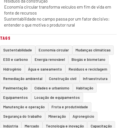
resíduos da construção
Economia circular transforma veículos em fim de vida em
fonte de recursos
Sustentabilidade no campo passa por um fator decisivo:
entender o que motiva o produtor rural
TAGS
Sustentabilidade
Economia circular
Mudanças climáticas
ESG e carbono
Energia renovável
Biogás e biometano
Hidrogênio
Água e saneamento
Resíduos e reciclagem
Remediação ambiental
Construção civil
Infraestrutura
Pavimentação
Cidades e urbanismo
Habitação
Equipamentos
Locação de equipamentos
Manutenção e operação
Frota e produtividade
Segurança do trabalho
Mineração
Agronegócio
Indústria
Mercado
Tecnologia e inovação
Capacitação