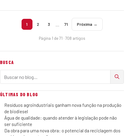
…
1
2
3
71
Próxima →
Página 1 de 71 · 708 artigos
BUSCA
Buscar no blog
ÚLTIMAS DO BLOG
Resíduos agroindustriais ganham nova função na produção
de biodiesel
Água de qualidade: quando atender à legislação pode não
ser suficiente
Da obra para uma nova obra: o potencial da reciclagem dos