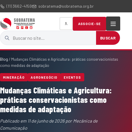
(11) 3662-4159
sobratema@sobratema.org.br
ASSOCIE-SE
Buscar no site
BUSCAR
Blog
/
Mudanças Climáticas e Agricultura: práticas conservacionistas
como medidas de adaptação
MINERAÇÃO
AGRONEGÓCIO
EVENTOS
Mudanças Climáticas e Agricultura:
práticas conservacionistas como
medidas de adaptação
Publicado em
11 de junho de 2026
por
Mecânica de
Comunicação