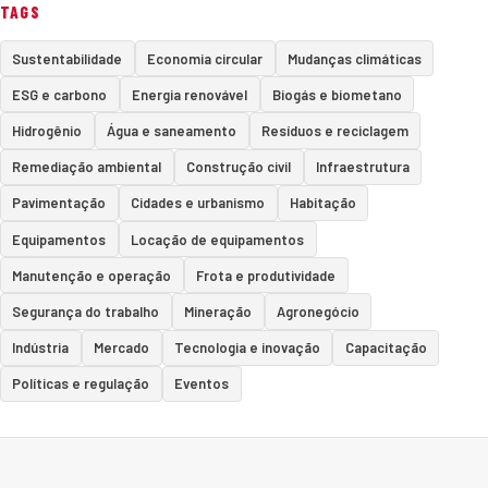
TAGS
Sustentabilidade
Economia circular
Mudanças climáticas
ESG e carbono
Energia renovável
Biogás e biometano
Hidrogênio
Água e saneamento
Resíduos e reciclagem
Remediação ambiental
Construção civil
Infraestrutura
Pavimentação
Cidades e urbanismo
Habitação
Equipamentos
Locação de equipamentos
Manutenção e operação
Frota e produtividade
Segurança do trabalho
Mineração
Agronegócio
Indústria
Mercado
Tecnologia e inovação
Capacitação
Políticas e regulação
Eventos