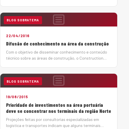
químicos, aterramento de resíduos, atividade de
exploração mineral, agricultura inadequada, dentre
outras.…
BLOG SOBRATEMA
22/04/2016
Difusão de conhecimento na área da construção
Com o objetivo de disseminar conhecimento e conteúdo
técnico sobre as áreas de construção, o Construction
Summit 2016 será realizado nos dias 15 e 16 de junho, no
São Paulo Expo Exhibition & Convention Center. Em sua
programação, haverá uma série de palestras, cong…
BLOG SOBRATEMA
19/08/2015
Prioridade de investimentos na área portuária
deve se concentrar nos terminais da região Norte
Projeções feitas por consultorias especializadas em
logística e transportes indicam que alguns terminais