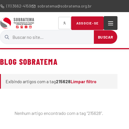
(11) 3662-4159
sobratema@sobratema.org.br
ASSOCIE-SE
Buscar no site
BUSCAR
BLOG SOBRATEMA
Exibindo artigos com a tag
215628
Limpar filtro
Nenhum artigo encontrado com a tag “215628”.