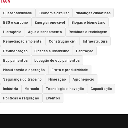
TAGS
Sustentabilidade
Economia circular
Mudanças climáticas
ESG e carbono
Energia renovável
Biogás e biometano
Hidrogênio
Água e saneamento
Resíduos e reciclagem
Remediação ambiental
Construção civil
Infraestrutura
Pavimentação
Cidades e urbanismo
Habitação
Equipamentos
Locação de equipamentos
Manutenção e operação
Frota e produtividade
Segurança do trabalho
Mineração
Agronegócio
Indústria
Mercado
Tecnologia e inovação
Capacitação
Políticas e regulação
Eventos