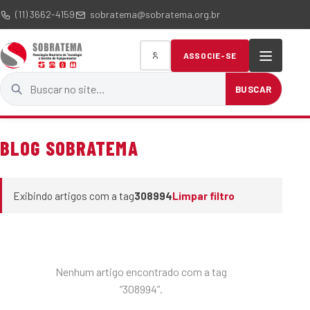
(11) 3662-4159
sobratema@sobratema.org.br
ASSOCIE-SE
Buscar no site
BUSCAR
BLOG SOBRATEMA
Exibindo artigos com a tag
308994
Limpar filtro
Nenhum artigo encontrado com a tag
“308994”.