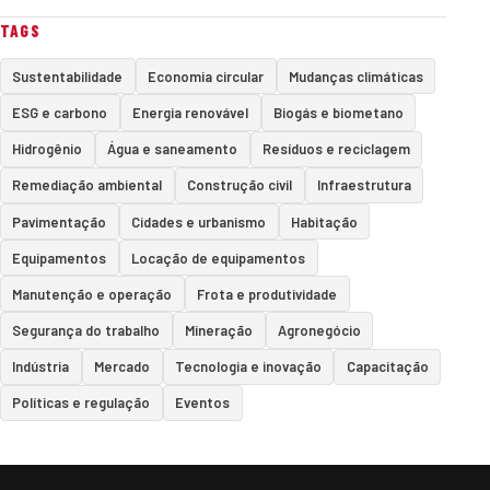
TAGS
Sustentabilidade
Economia circular
Mudanças climáticas
ESG e carbono
Energia renovável
Biogás e biometano
Hidrogênio
Água e saneamento
Resíduos e reciclagem
Remediação ambiental
Construção civil
Infraestrutura
Pavimentação
Cidades e urbanismo
Habitação
Equipamentos
Locação de equipamentos
Manutenção e operação
Frota e produtividade
Segurança do trabalho
Mineração
Agronegócio
Indústria
Mercado
Tecnologia e inovação
Capacitação
Políticas e regulação
Eventos