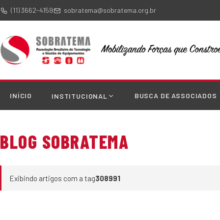
(11) 3662-4159
sobratema@sobratema.org.br
INÍCIO
BUSCA DE ASSOCIADOS
INSTITUCIONAL
BLOG SOBRATEMA
Exibindo artigos com a tag
308991