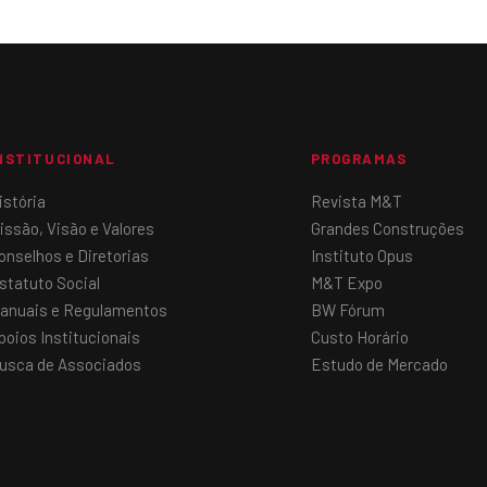
NSTITUCIONAL
PROGRAMAS
istória
Revista M&T
issão, Visão e Valores
Grandes Construções
onselhos e Diretorias
Instituto Opus
statuto Social
M&T Expo
anuais e Regulamentos
BW Fórum
poios Institucionais
Custo Horário
usca de Associados
Estudo de Mercado