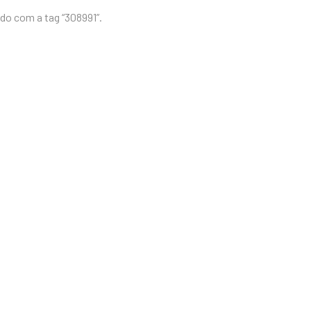
o com a tag “308991”.