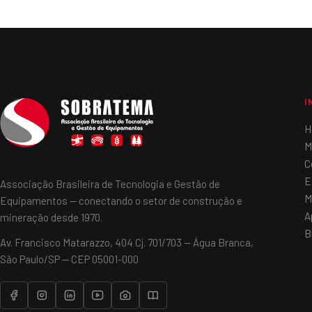
I
H
M
C
E
Associação Brasileira de Tecnologia e Gestão de
M
Equipamentos — conectando o setor de construção e
A
mineração desde 1970.
B
Av. Francisco Matarazzo, 404 Cj. 701/703 — Água Branca,
São Paulo/SP — CEP 05001-000