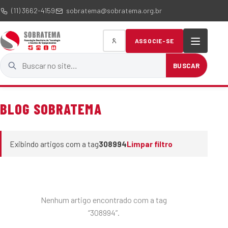
(11) 3662-4159
sobratema@sobratema.org.br
ASSOCIE-SE
Buscar no site
BUSCAR
BLOG SOBRATEMA
Exibindo artigos com a tag
308994
Limpar filtro
Nenhum artigo encontrado com a tag
“308994”.