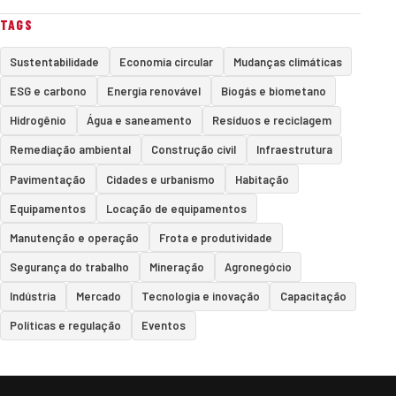
TAGS
Sustentabilidade
Economia circular
Mudanças climáticas
ESG e carbono
Energia renovável
Biogás e biometano
Hidrogênio
Água e saneamento
Resíduos e reciclagem
Remediação ambiental
Construção civil
Infraestrutura
Pavimentação
Cidades e urbanismo
Habitação
Equipamentos
Locação de equipamentos
Manutenção e operação
Frota e produtividade
Segurança do trabalho
Mineração
Agronegócio
Indústria
Mercado
Tecnologia e inovação
Capacitação
Políticas e regulação
Eventos