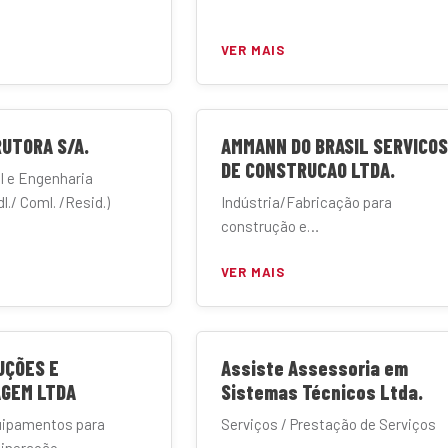
VER MAIS
UTORA S/A.
AMMANN DO BRASIL SERVICOS
DE CONSTRUCAO LTDA.
l e Engenharia
l./ Coml. /Resid.)
Indústria/Fabricação para
construção e
mineração/Terraplanagem/
VER MAIS
Manufatura
UÇÕES E
Assiste Assessoria em
GEM LTDA
Sistemas Técnicos Ltda.
uipamentos para
Serviços / Prestação de Serviços