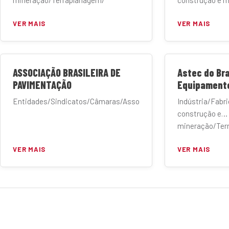
mineração/Terraplanagem/
construção e 
Manufatura
VER MAIS
VER MAIS
ASSOCIAÇÃO BRASILEIRA DE
Astec do Bra
PAVIMENTAÇÃO
Equipament
Entidades/Sindicatos/Câmaras/Associações
Indústria/Fabr
construção e
mineração/Ter
Manufatura
VER MAIS
VER MAIS