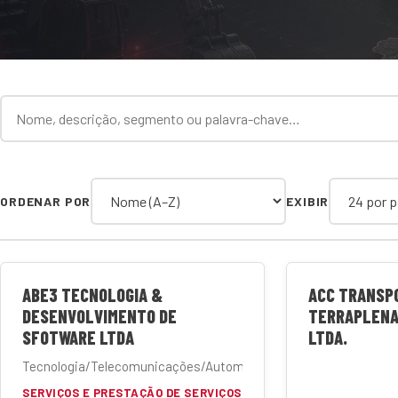
Termo de busca
Categoria
ORDENAR POR
EXIBIR
ABE3 TECNOLOGIA &
ACC TRANSP
DESENVOLVIMENTO DE
TERRAPLENA
SFOTWARE LTDA
LTDA.
Tecnologia/Telecomunicações/Automação
SERVIÇOS E PRESTAÇÃO DE SERVIÇOS