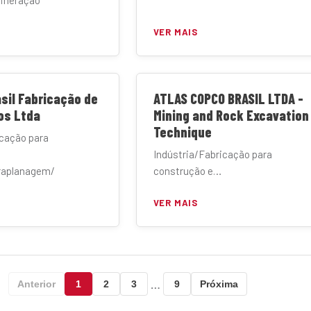
mineração
VER MAIS
sil Fabricação de
ATLAS COPCO BRASIL LTDA -
os Ltda
Mining and Rock Excavation
Technique
icação para
Indústria/Fabricação para
raplanagem/
construção e
mineração/Terraplanagem/
VER MAIS
Manufatura
…
Anterior
1
2
3
9
Próxima