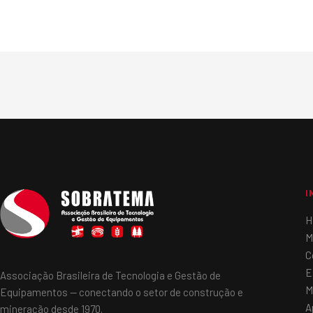
I
H
M
C
E
Associação Brasileira de Tecnologia e Gestão de
M
Equipamentos — conectando o setor de construção e
A
mineração desde 1970.