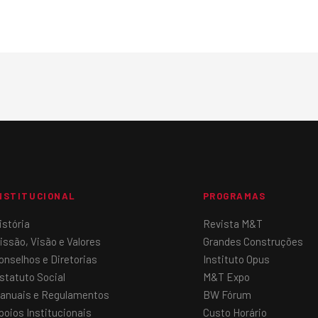
NSTITUCIONAL
PROGRAMAS
istória
Revista M&T
issão, Visão e Valores
Grandes Construções
onselhos e Diretorias
Instituto Opus
statuto Social
M&T Expo
anuais e Regulamentos
BW Fórum
poios Institucionais
Custo Horário