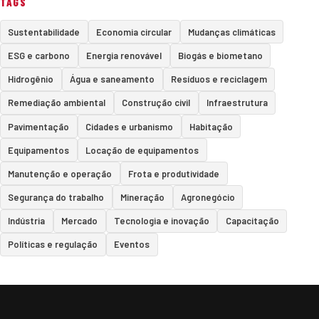
TAGS
Sustentabilidade
Economia circular
Mudanças climáticas
ESG e carbono
Energia renovável
Biogás e biometano
Hidrogênio
Água e saneamento
Resíduos e reciclagem
Remediação ambiental
Construção civil
Infraestrutura
Pavimentação
Cidades e urbanismo
Habitação
Equipamentos
Locação de equipamentos
Manutenção e operação
Frota e produtividade
Segurança do trabalho
Mineração
Agronegócio
Indústria
Mercado
Tecnologia e inovação
Capacitação
Políticas e regulação
Eventos