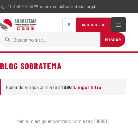
(11) 3662-4159
sobratema@sobratema.org.br
ASSOCIE-SE
Buscar no site
BUSCAR
BLOG SOBRATEMA
Exibindo artigos com a tag
118961
Limpar filtro
Nenhum artigo encontrado com a tag “118961”.