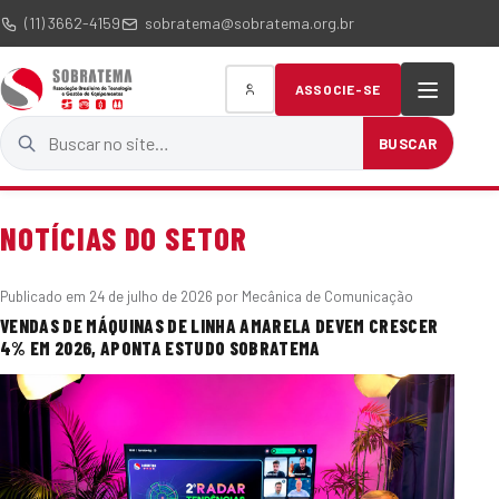
(11) 3662-4159
sobratema@sobratema.org.br
ASSOCIE-SE
Buscar no site
BUSCAR
NOTÍCIAS DO SETOR
Publicado em
24 de julho de 2026
por Mecânica de Comunicação
VENDAS DE MÁQUINAS DE LINHA AMARELA DEVEM CRESCER
4% EM 2026, APONTA ESTUDO SOBRATEMA