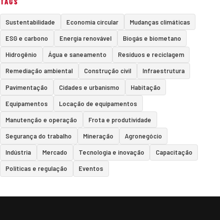
TAGS
Sustentabilidade
Economia circular
Mudanças climáticas
ESG e carbono
Energia renovável
Biogás e biometano
Hidrogênio
Água e saneamento
Resíduos e reciclagem
Remediação ambiental
Construção civil
Infraestrutura
Pavimentação
Cidades e urbanismo
Habitação
Equipamentos
Locação de equipamentos
Manutenção e operação
Frota e produtividade
Segurança do trabalho
Mineração
Agronegócio
Indústria
Mercado
Tecnologia e inovação
Capacitação
Políticas e regulação
Eventos