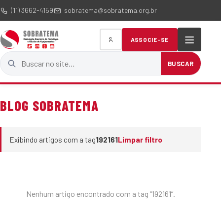
(11) 3662-4159
sobratema@sobratema.org.br
ASSOCIE-SE
Buscar no site
BUSCAR
BLOG SOBRATEMA
Exibindo artigos com a tag
192161
Limpar filtro
Nenhum artigo encontrado com a tag “192161”.