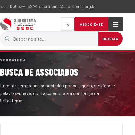
(11) 3662-4159
sobratema@sobratema.org.br
ASSOCIE-SE
Buscar no site
BUSCAR
SOBRATEMA
BUSCA DE ASSOCIADOS
Encontre empresas associadas por categoria, serviços e
palavras-chave, com a curadoria e a confiança da
Sobratema.
Termo de busca
Categoria