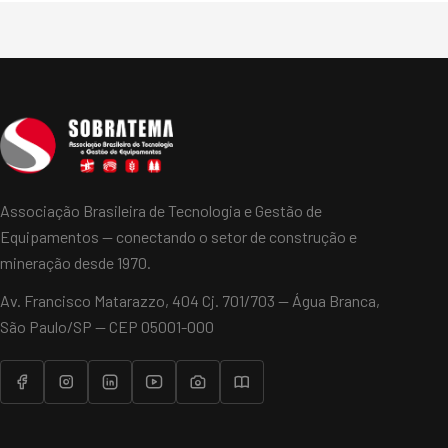
Associação Brasileira de Tecnologia e Gestão de
Equipamentos — conectando o setor de construção e
mineração desde 1970.
Av. Francisco Matarazzo, 404 Cj. 701/703 — Água Branca,
São Paulo/SP — CEP 05001-000