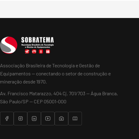
Associação Brasileira de Tecnologia e Gestão de
Equipamentos — conectando o setor de construção e
mineração desde 1970.
Av. Francisco Matarazzo, 404 Cj. 701/703 — Água Branca,
São Paulo/SP — CEP 05001-000