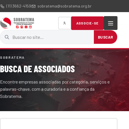
(11) 3662-4159
sobratema@sobratema.org.br
ASSOCIE-SE
Buscar no site
BUSCAR
SOBRATEMA
BUSCA DE ASSOCIADOS
Encontre empresas associadas por categoria, serviços e
palavras-chave, com a curadoria e a confiança da
Sobratema.
Termo de busca
Categoria