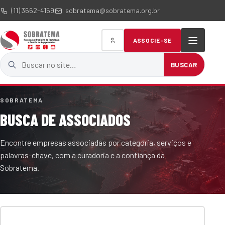
(11) 3662-4159
sobratema@sobratema.org.br
ASSOCIE-SE
Buscar no site
BUSCAR
SOBRATEMA
BUSCA DE ASSOCIADOS
Encontre empresas associadas por categoria, serviços e
palavras-chave, com a curadoria e a confiança da
Sobratema.
Termo de busca
Categoria