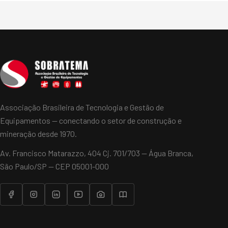
Associação Brasileira de Tecnologia e Gestão de
Equipamentos — conectando o setor de construção e
mineração desde 1970.
Av. Francisco Matarazzo, 404 Cj. 701/703 — Água Branca,
São Paulo/SP — CEP 05001-000