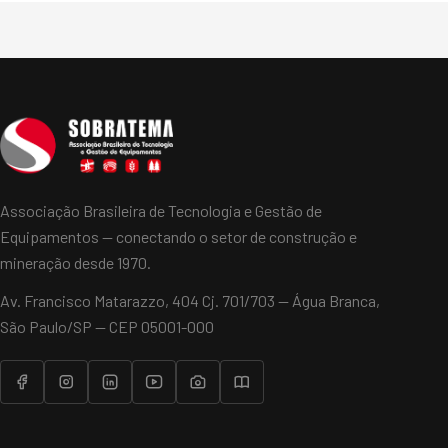
Associação Brasileira de Tecnologia e Gestão de
Equipamentos — conectando o setor de construção e
mineração desde 1970.
Av. Francisco Matarazzo, 404 Cj. 701/703 — Água Branca,
São Paulo/SP — CEP 05001-000