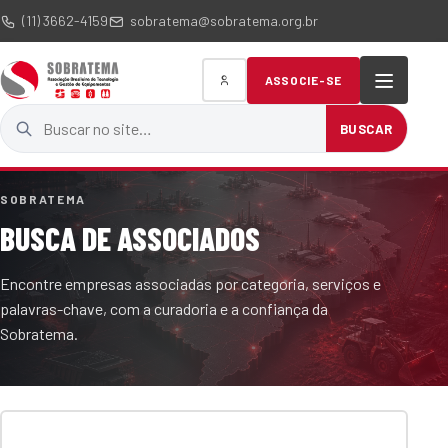
(11) 3662-4159
sobratema@sobratema.org.br
ASSOCIE-SE
Buscar no site
BUSCAR
SOBRATEMA
BUSCA DE ASSOCIADOS
Encontre empresas associadas por categoria, serviços e
palavras-chave, com a curadoria e a confiança da
Sobratema.
Termo de busca
Categoria