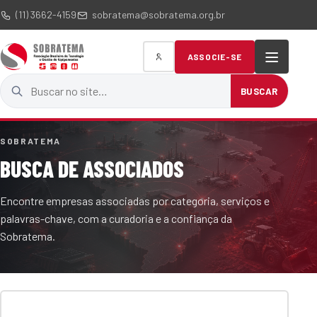
(11) 3662-4159
sobratema@sobratema.org.br
ASSOCIE-SE
Buscar no site
BUSCAR
SOBRATEMA
BUSCA DE ASSOCIADOS
Encontre empresas associadas por categoria, serviços e
palavras-chave, com a curadoria e a confiança da
Sobratema.
Termo de busca
Categoria