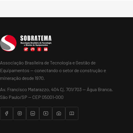
Associação Brasileira de Tecnologia e Gestão de
Equipamentos — conectando o setor de construção e
mineração desde 1970.
Av. Francisco Matarazzo, 404 Cj. 701/703 — Água Branca,
São Paulo/SP — CEP 05001-000