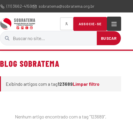
(11) 3662-4159
sobratema@sobratema.org.br
ASSOCIE-SE
Buscar no site
BUSCAR
BLOG SOBRATEMA
Exibindo artigos com a tag
123689
Limpar filtro
Nenhum artigo encontrado com a tag “123689”.