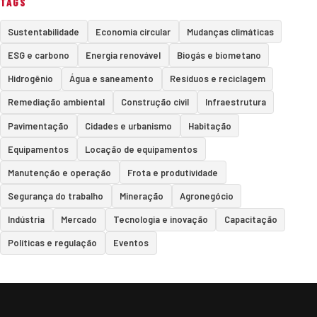
TAGS
Sustentabilidade
Economia circular
Mudanças climáticas
ESG e carbono
Energia renovável
Biogás e biometano
Hidrogênio
Água e saneamento
Resíduos e reciclagem
Remediação ambiental
Construção civil
Infraestrutura
Pavimentação
Cidades e urbanismo
Habitação
Equipamentos
Locação de equipamentos
Manutenção e operação
Frota e produtividade
Segurança do trabalho
Mineração
Agronegócio
Indústria
Mercado
Tecnologia e inovação
Capacitação
Políticas e regulação
Eventos