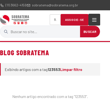
(11) 3662-4159
sobratema@sobratema.org.br
ASSOCIE-SE
Buscar no site
BUSCAR
BLOG SOBRATEMA
Exibindo artigos com a tag
123553
Limpar filtro
Nenhum artigo encontrado com a tag “123553”.