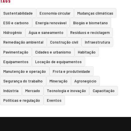
TAGS
Sustentabilidade
Economia circular
Mudanças climáticas
ESG e carbono
Energia renovável
Biogás e biometano
Hidrogênio
Água e saneamento
Resíduos e reciclagem
Remediação ambiental
Construção civil
Infraestrutura
Pavimentação
Cidades e urbanismo
Habitação
Equipamentos
Locação de equipamentos
Manutenção e operação
Frota e produtividade
Segurança do trabalho
Mineração
Agronegócio
Indústria
Mercado
Tecnologia e inovação
Capacitação
Políticas e regulação
Eventos