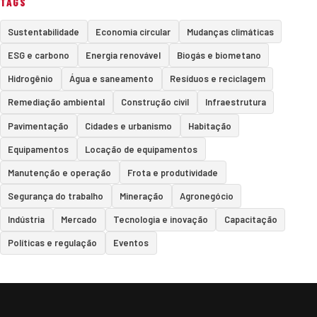
TAGS
Sustentabilidade
Economia circular
Mudanças climáticas
ESG e carbono
Energia renovável
Biogás e biometano
Hidrogênio
Água e saneamento
Resíduos e reciclagem
Remediação ambiental
Construção civil
Infraestrutura
Pavimentação
Cidades e urbanismo
Habitação
Equipamentos
Locação de equipamentos
Manutenção e operação
Frota e produtividade
Segurança do trabalho
Mineração
Agronegócio
Indústria
Mercado
Tecnologia e inovação
Capacitação
Políticas e regulação
Eventos