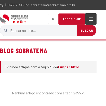
(11) 3662-4159
sobratema@sobratema.org.br
ASSOCIE-SE
Buscar no site
BUSCAR
BLOG SOBRATEMA
Exibindo artigos com a tag
123553
Limpar filtro
Nenhum artigo encontrado com a tag “123553”.